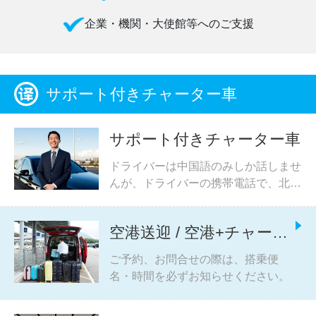
企業・機関・大使館等へのご支援
サポート付きチャーター車
サポート付きチャーター車
ドライバーは中国語のみしか話しませ
んが、ドライバーの携帯電話で、北京
の道路事情も詳しい日本語通訳との連
絡が可能です。 ドライバーとの意思
空港送迎 / 空港+チャータ
疎通にお困りの際に日本語でサポート
いたします。
ー
ご予約、お問合せの際は、搭乗便
名・時間を必ずお知らせください。