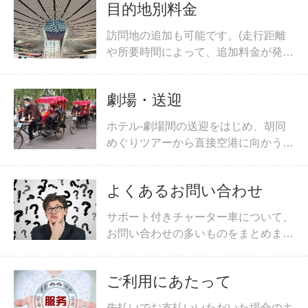
目的地別料金
訪問地の追加も可能です。(走行距離
や所要時間によって、追加料金が発生
する場合があります。詳しくはお問合
わせください。)
劇場・送迎
ホテル-劇場間の送迎をはじめ、胡同
めぐりツアーから直接空港に向かうこ
とのできるプランもございます。
よくあるお問い合わせ
サポート付きチャーター車について、
お問い合わせの多いものをまとめまし
た。
ご利用にあたって
先払いでお支払いいただいた場合のキ