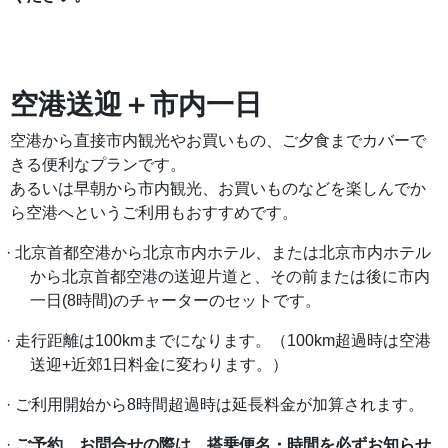
空港送迎＋市内一日
空港から直接市内観光やお買いもの、ご夕食までカバーで
きる便利なプランです。
あるいは早朝から市内観光、お買いものなどを楽しんでか
ら空港へというご利用もおすすめです。
·
北京首都空港から北京市内ホテル、または北京市内ホテル
から北京首都空港の送迎片道と、その前または後に市内
一日
(8時間)のチャーターのセットです。
·
走行距離は
100kmまでになります。（100km超過時は空港
送迎+近郊1日料金に変わります。）
·
ご利用開始から
8時間超過時は延長料金が加算されます。
·
ご予約、お問合せの際は、搭乗便名・時間を必ずお知らせ