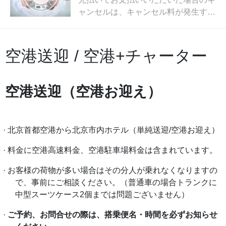
ャンセルは、キャンセル料が発生する
場合はそのキャンセル料、および振込
手数料を差し引いた金額でのご返金と
なります。（クレジットカードご利用
空港送迎 / 空港+チャーター
の場合はクレジットカード決済手数
料）
空港送迎（空港お迎え）
·
北京首都空港から北京市内ホテル（単純送迎
/空港お迎え）
· 料金に空港高速料金、空港駐車場料金は含まれています。
·
お客様の荷物が多い場合はその分人が乗れなくなりますの
で、事前にご相談ください。（普通車の場合トランクに
中型スーツケース
2個までは問題ございません）
·
ご予約、お問合せの際は、搭乗便名・時間を必ずお知らせ