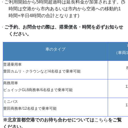
·
ご利用開始から
5時間超過時は延長料金が加算されます。(5
時間は空港から市内あるいは市内から空港への移動約1
時間+半日4時間の合計となります)
·
ご予約、お問合せの際は、搭乗便名・時間を必ずお知らせ
ください。
車のタイプ
（車両
普通乗用車
豊田カムリ・クラウンなど
/4名様まで乗車可能
商務用車
1
ビュイック
GL8商務車/6名様まで乗車可能
ミニバス
1
豊田商務車
/12名様まで乗車可能
※北京首都空港でのお待ち合わせについては
こちら
をご覧
ください。