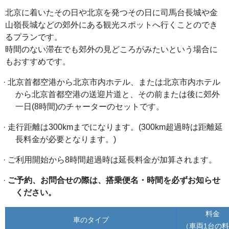
北京に着いたその日や北京を発つその日に司馬台長城や金
山嶺長城などの郊外にある観光スポットへ行くことのでき
るプランです。
時間のない滞在でも郊外の見どころがみたいという場合に
もおすすめです。
·
北京首都空港から北京市内ホテル、または北京市内ホテル
から北京首都空港の送迎片道と、その前または後に郊外
一日
(8時間)のチャーターのセットです。
·
走行距離は
300kmまでになります。(300km超過時は距離延
長料金が必要となります。)
·
ご利用開始から
8時間超過時は延長料金が加算されます。
·
ご予約、お問合せの際は、搭乗便名・時間を必ずお知らせ
ください。
料金
車のタイプ
（車両
1台の