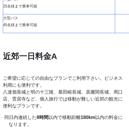
25名様まで乗車可能
大型バス
45名様まで乗車可能
近郊一日料金
A
ご希望に応じての自由なプランでご利用下さい。ビジネス
利用にも便利です。
八達嶺長城と明の十三陵、慕田峪長城、居庸関長城、周口
店、雲居寺など、個人旅行では移動が難しい近郊の観光に
便利なプランです。
· 同日内連続した
8時間
以内で移動距離
180km
以内の料金に
なります。