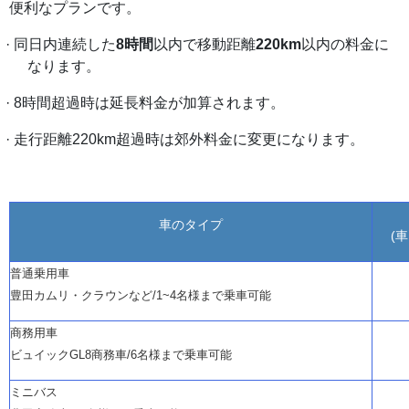
便利なプランです。
· 同日内連続した
8時間
以内で移動距離
220km
以内の料金に
なります。
· 8時間超過時は延長料金が加算されます。
·
走行距離
220km超過時は郊外料金に変更になります。
車のタイプ
(
普通乗用車
豊田カムリ・クラウンなど
/1~4名様まで乗車可能
商務用車
ビュイック
GL8商務車/6名様まで乗車可能
ミニバス