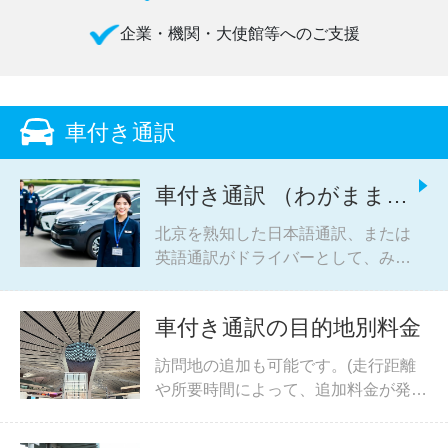
企業・機関・大使館等へのご支援
車付き通訳
車付き通訳 （わがままチ
ャーター）
北京を熟知した日本語通訳、または
英語通訳がドライバーとして、みな
さまのお手伝いをいたします。
車付き通訳の目的地別料金
訪問地の追加も可能です。(走行距離
や所要時間によって、追加料金が発生
する場合があります。詳しくはお問合
わせください。)