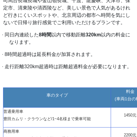
司馬台長城長城や金山嶺長城、十渡、龍慶峡、天津市、保
定市、清東陵や清西陵など、美しい景色で人気があるけれ
ど行きにくいスポットや、北京周辺の都市へ時間を気にし
ないで日帰り旅行感覚でご利用いただけるプランです。
· 同日内連続した
8時間
以内で移動距離
320km
以内の料金に
なります。
· 8時間超過時は延長料金が加算されます。
·
走行距離
320km超過時は距離超過料金が必要になります。
料金
車のタイプ
(車両1台の
普通乗用車
1450元
豊田カムリ・クラウンなど
/1~4名様まで乗車可能
商務用車
2200元