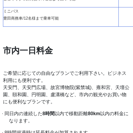
ミニバス
豊田商務車
/12名様まで乗車可能
市内一日料金
ご希望に応じての自由なプランでご利用下さい。ビジネス
利用にも便利です。
天安門、天安門広場、故宮博物院
(紫禁城)、雍和宮、天壇公
園、頤和園、円明園、盧溝橋など、市内の観光やお買い物
にも便利なプランです。
· 同日内の連続した
8時間
以内で移動距離
80km
以内の料金に
なります。
· 8時間超過時は延長料金が加算されます。