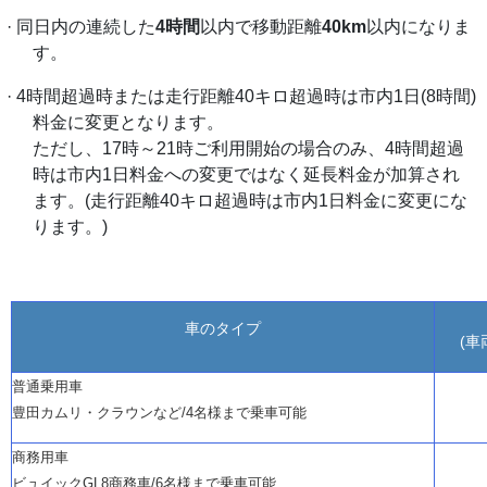
· 同日内の連続した
4時間
以内で移動距離
40km
以内になりま
す。
· 4時間超過時または走行距離40キロ超過時は市内1日(8時間)
料金に変更となります。
ただし、
17時～21時ご利用開始の場合のみ、4時間超過
時は市内1日料金への変更ではなく延長料金が加算され
ます。(走行距離40キロ超過時は市内1日料金に変更にな
ります。)
車のタイプ
(車
普通乗用車
豊田カムリ・クラウンなど
/4名様まで乗車可能
商務用車
ビュイック
GL8商務車/6名様まで乗車可能