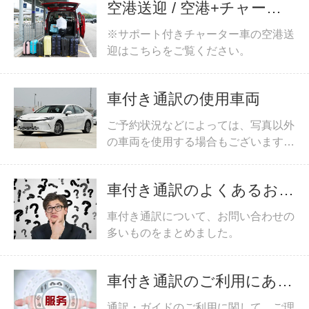
空港送迎 / 空港+チャータ
ー
※サポート付きチャーター車の空港送
迎はこちらをご覧ください。
車付き通訳の使用車両
ご予約状況などによっては、写真以外
の車両を使用する場合もございます。
その場合は同程度の大きさ、清潔な車
両を使用しています。
車付き通訳のよくあるお問
い合わせ
車付き通訳について、お問い合わせの
多いものをまとめました。
車付き通訳のご利用にあた
って
通訳・ガイドのご利用に関して、ご理