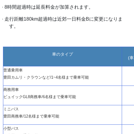
· 8時間超過時は延長料金が加算されます。
·
走行距離
180km超過時は近郊一日料金Bに変更になりま
す。
車のタイプ
(
普通乗用車
豊田カムリ・クラウンなど
/1~4名様まで乗車可能
商務用車
ビュイック
GL8商務車/6名様まで乗車可能
ミニバス
豊田商務車
/12名様まで乗車可能
小型バス