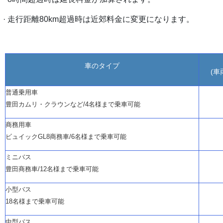
·
走行距離
80km超過時は近郊料金に変更になります。
車のタイプ
(車
普通乗用車
豊田カムリ・クラウンなど
/4名様まで乗車可能
商務用車
ビュイック
GL8商務車/6名様まで乗車可能
ミニバス
豊田商務車
/12名様まで乗車可能
小型バス
18名様まで乗車可能
中型バス