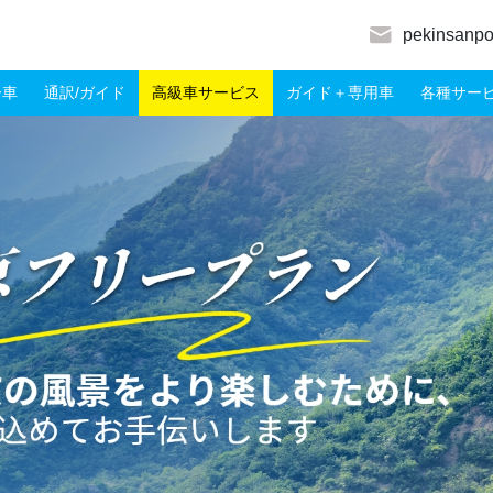
pekinsanp
ー車
通訳/ガイド
高級車サービス
ガイド＋専用車
各種サー